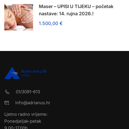
Maser – UPISI U TIJEKU – početak
nastave: 14. rujna 2026.!
1.500,00 €
01/3091-613
info@adrianus.hr
Ljetno radno vrijeme:
Ponedjeljak-petak
9.00-17.00h