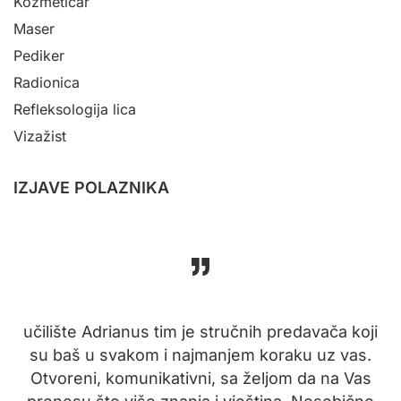
Kozmetičar
Maser
Pediker
Radionica
Refleksologija lica
Vizažist
IZJAVE POLAZNIKA
učilište Adrianus tim je stručnih predavača koji
su baš u svakom i najmanjem koraku uz vas.
to
Otvoreni, komunikativni, sa željom da na Vas
p