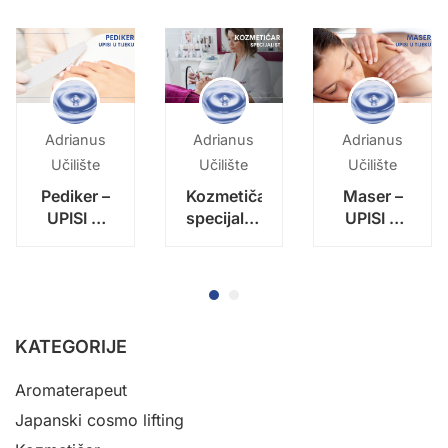
Adrianus
Adrianus
Adrianus
Učilište
Učilište
Učilište
Pediker –
Kozmetičar
Maser –
UPISI U
specijalist
UPISI U
TIJEKU –
–
TIJEKU –
početak
specijalizacija
početak
nastave:
– upisi u
nastave:
14. rujna
tijeku –
14. rujna
2026.!
početak
2026.!
KATEGORIJE
nastave:
listopad
Aromaterapeut
2026.
Japanski cosmo lifting