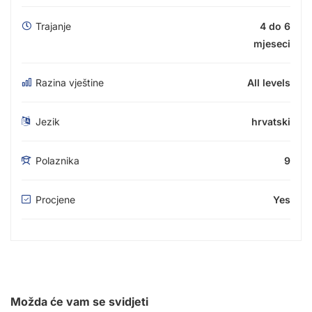
Trajanje
4 do 6
mjeseci
Razina vještine
All levels
Jezik
hrvatski
Polaznika
9
Procjene
Yes
Možda će vam se svidjeti