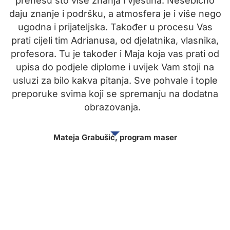
e
prenesu što više znanja i vještina. Nesebično
io
daju znanje i podršku, a atmosfera je i više nego
ugodna i prijateljska. Također u procesu Vas
prati cijeli tim Adrianusa, od djelatnika, vlasnika,
o
profesora. Tu je također i Maja koja vas prati od
upisa do podjele diplome i uvijek Vam stoji na
usluzi za bilo kakva pitanja. Sve pohvale i tople
preporuke svima koji se spremanju na dodatna
obrazovanja.
Mateja Grabušić, program maser