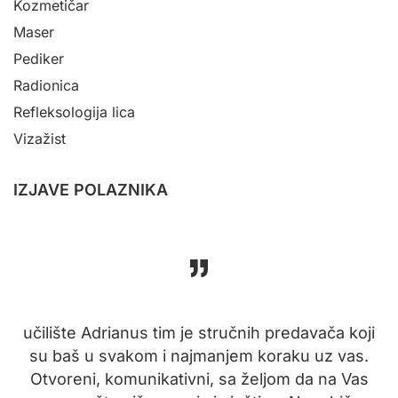
Kozmetičar
Maser
Pediker
Radionica
Refleksologija lica
Vizažist
IZJAVE POLAZNIKA
učilište Adrianus tim je stručnih predavača koji
su baš u svakom i najmanjem koraku uz vas.
to
Otvoreni, komunikativni, sa željom da na Vas
p