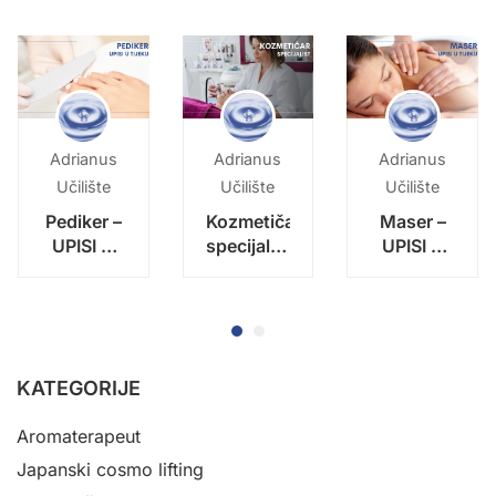
Adrianus
Adrianus
Adrianus
Učilište
Učilište
Učilište
Pediker –
Kozmetičar
Maser –
UPISI U
specijalist
UPISI U
TIJEKU –
–
TIJEKU –
početak
specijalizacija
početak
nastave:
– upisi u
nastave:
14. rujna
tijeku –
14. rujna
2026.!
početak
2026.!
KATEGORIJE
nastave:
listopad
Aromaterapeut
2026.
Japanski cosmo lifting