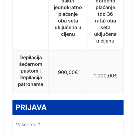
paket
obročno
jednokratno
plaćanje
plaćanje
(do 36
oba seta
rata) oba
uključena u
seta
cijenu
uključena
u cijenu
Depilacija
šećernom
pastom i
900,00€
1.000,00€
Depilacija
patronama
PRIJAVA