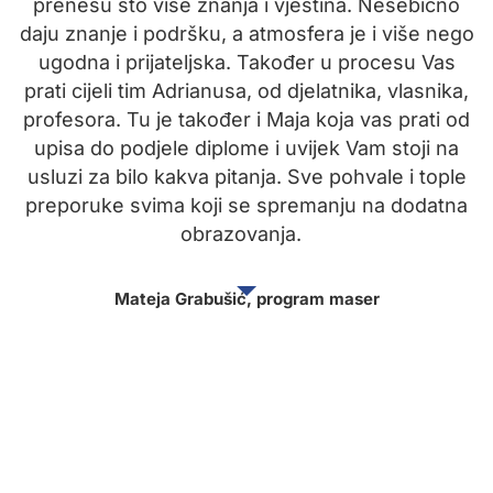
e
prenesu što više znanja i vještina. Nesebično
io
daju znanje i podršku, a atmosfera je i više nego
ugodna i prijateljska. Također u procesu Vas
prati cijeli tim Adrianusa, od djelatnika, vlasnika,
o
profesora. Tu je također i Maja koja vas prati od
upisa do podjele diplome i uvijek Vam stoji na
usluzi za bilo kakva pitanja. Sve pohvale i tople
preporuke svima koji se spremanju na dodatna
obrazovanja.
Mateja Grabušić, program maser