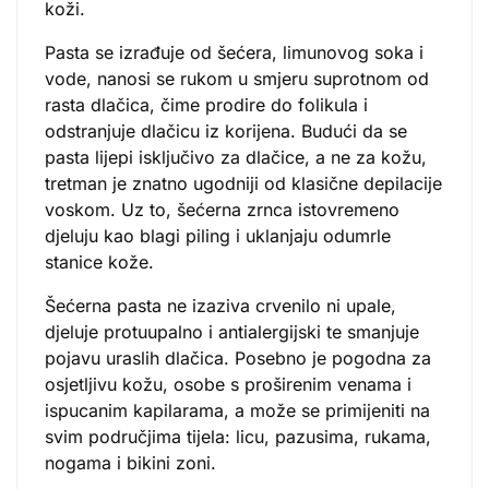
koži.
Pasta se izrađuje od šećera, limunovog soka i
vode, nanosi se rukom u smjeru suprotnom od
rasta dlačica, čime prodire do folikula i
odstranjuje dlačicu iz korijena. Budući da se
pasta lijepi isključivo za dlačice, a ne za kožu,
tretman je znatno ugodniji od klasične depilacije
voskom. Uz to, šećerna zrnca istovremeno
djeluju kao blagi piling i uklanjaju odumrle
stanice kože.
Šećerna pasta ne izaziva crvenilo ni upale,
djeluje protuupalno i antialergijski te smanjuje
pojavu uraslih dlačica. Posebno je pogodna za
osjetljivu kožu, osobe s proširenim venama i
ispucanim kapilarama, a može se primijeniti na
svim područjima tijela: licu, pazusima, rukama,
nogama i bikini zoni.