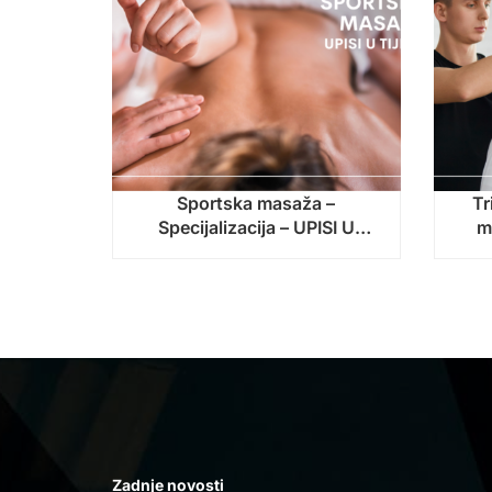
Sportska masaža –
Tr
Specijalizacija – UPISI U
m
TIJEKU – početak nastave:
u
14. rujna 2026.!
na
Zadnje novosti