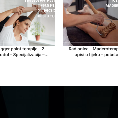
igger point terapija – 2.
Radionica – Maderoterap
odul – Specijalizacija –
upisi u tijeku – počet
pisi u tijeku – početak
nastave: 14. rujna 202
stave: 14. rujna 2026.!