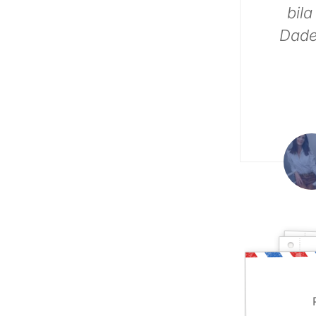
reći 
je 
želi
ek
upiše
sam 
prija