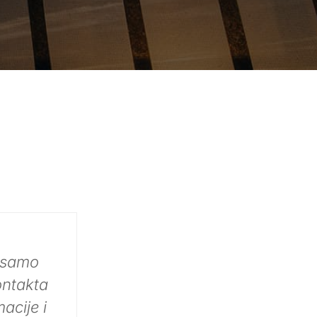
tav o
 koji te
a...Šta