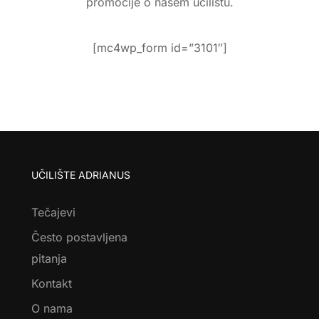
Pretplati se na naš newsletter i primaj zadnje novosti, akcije 
promocije o našem učilištu.
[mc4wp_form id=”3101″]
UČILIŠTE ADRIANUS