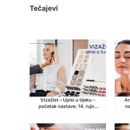
Tečajevi
Vizažist – Upisi u tijeku –
Ar
početak nastave: 14. rujna
na
2026.!