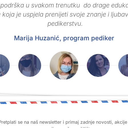
o prekrasnoj, toploj, prijateljskoj atmosferi..
škola danas na tržištu...težak je odabir za na
mo uložiti u sebe i uzeti sudbinu u svoje ruke
onomski teškim vremenima...međutim, odlu
m ovo učilište je među najpametnijim odluk
donijela u životu. Nisam dobila samo znanje,
telje za cijeli život. Hvala svima na ovom pr
iskustvu!!!
Andrea Kirasić, program Kozmetičar