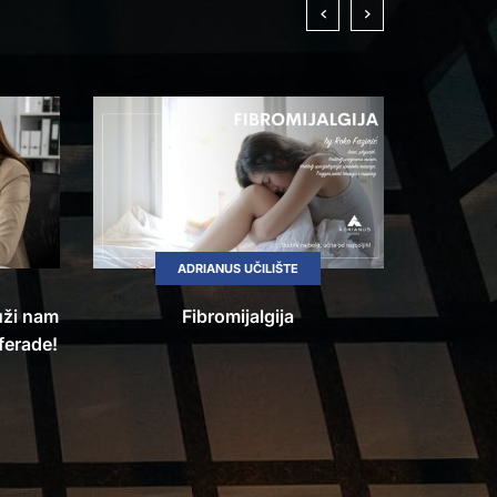
ADRIANUS UČILIŠTE
uži nam
Fibromijalgija
Pet gl
ferade!