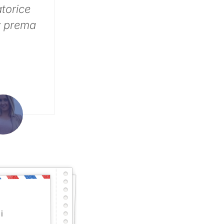
.? Mnogo
s koji
 u ovim
ka da
ama koje
 nego i
ekrasnom