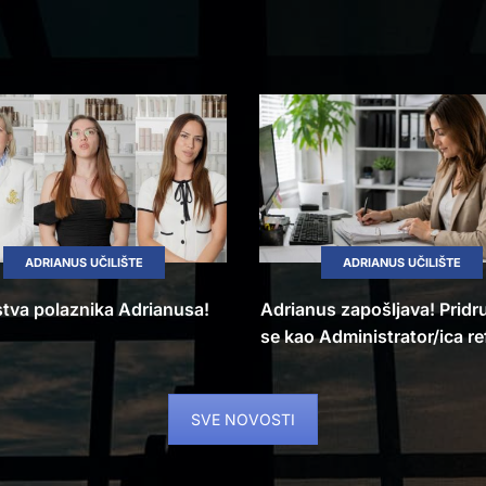
ADRIANUS UČILIŠTE
ADRIANUS UČILIŠTE
stva polaznika Adrianusa!
Adrianus zapošljava! Pridr
se kao Administrator/ica re
SVE NOVOSTI