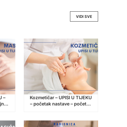
VIDI SVE
U –
Kozmetičar – UPISI U TIJEKU
jna
– početak nastave – početak
nastave: 14. rujna 2026.!