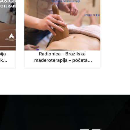
ija –
Radionica – Brazilska
ak
maderoterapija – početak
6.!
nastave: 14. rujna 2026.!