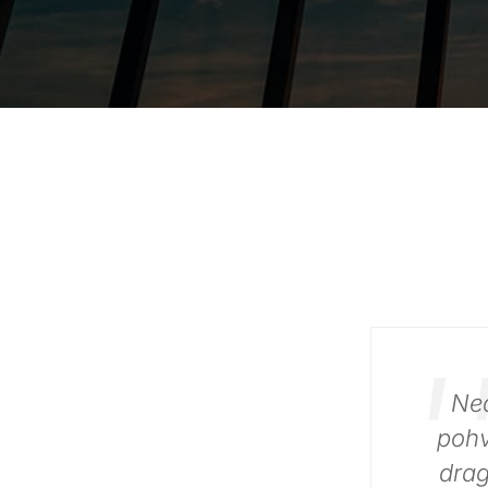
Št
poslu
nese