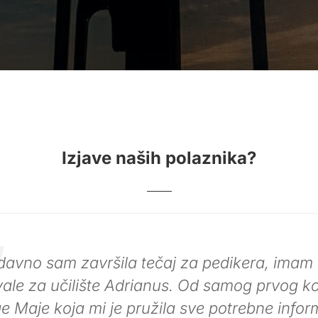
Izjave naših polaznika?
a reći o ljudima koji ti otvore oči i promjene s
, uspjehu i životu općenito? Šta reći o ljudima
bično uče, guraju naprijed, daju vjetar u leđ