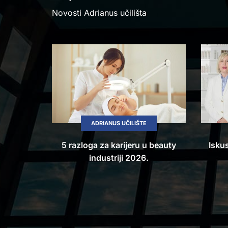
Novosti Adrianus učilišta
ADRIANUS UČILIŠTE
ija
5 razloga za karijeru u beauty
Isku
industriji 2026.