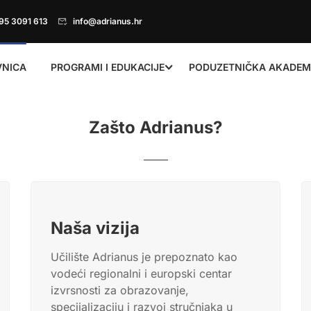
95 3091 613
info@adrianus.hr
VNICA
PROGRAMI I EDUKACIJE
PODUZETNIČKA AKADEM
Zašto Adrianus?
Naša vizija
Učilište Adrianus je prepoznato kao
vodeći regionalni i europski centar
izvrsnosti za obrazovanje,
specijalizaciju i razvoj stručnjaka u