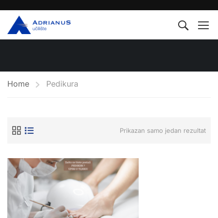
Home
Pedikura
Prikazan samo jedan rezultat