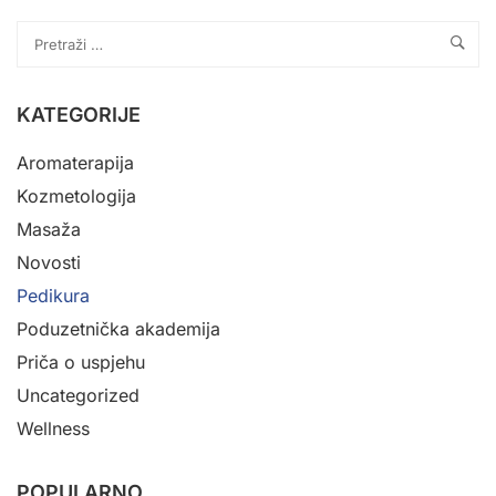
I
KAKVU
TO
PRAKSU
IZ
KATEGORIJE
PEDIKURE
Aromaterapija
DOBIVAJU
POLAZNICI
Kozmetologija
U
Masaža
ADRIANUSU?
Novosti
Pedikura
Poduzetnička akademija
Priča o uspjehu
Uncategorized
Wellness
POPULARNO