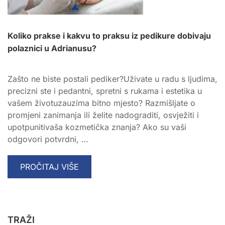
Koliko prakse i kakvu to praksu iz pedikure dobivaju
polaznici u Adrianusu?
Zašto ne biste postali pediker?Uživate u radu s ljudima,
precizni ste i pedantni, spretni s rukama i estetika u
vašem životuzauzima bitno mjesto? Razmišljate o
promjeni zanimanja ili želite nadograditi, osvježiti i
upotpunitivaša kozmetička znanja? Ako su vaši
odgovori potvrdni, …
READ
PROČITAJ VIŠE
MORE
ABOUT
KOLIKO
PRAKSE
TRAŽI