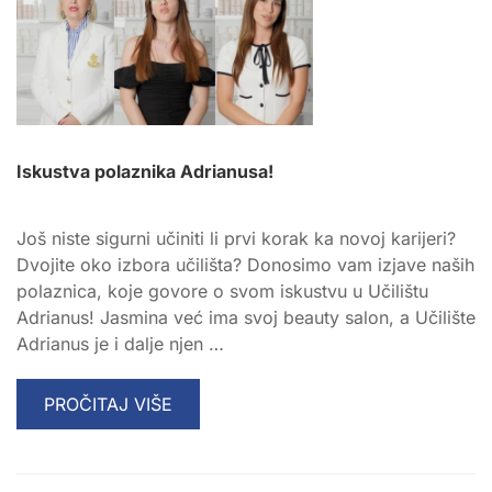
KARIJERU
U
BEAUTY
INDUSTRIJI
2026.
Iskustva polaznika Adrianusa!
Još niste sigurni učiniti li prvi korak ka novoj karijeri?
Dvojite oko izbora učilišta? Donosimo vam izjave naših
polaznica, koje govore o svom iskustvu u Učilištu
Adrianus! Jasmina već ima svoj beauty salon, a Učilište
Adrianus je i dalje njen …
READ
PROČITAJ VIŠE
MORE
ABOUT
ISKUSTVA