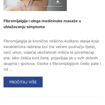
Fibromijalgija i uloga medicinske masaže u
ublažavanju simptoma
Fibromijalgija je kronično mišićno–koštano stanje koje
karakterizira raširena bol (na većem području tijela),
opći umor, osjećaj ukočenosti mišića te poremećaji
sna. Iako češća kod žena, pojavljuje se u svih dobnih
skupina i spolova. Osobe s fibromijalgijom često pate i
od …
READ
PROČITAJ VIŠE
MORE
ABOUT
FIBROMIJALGIJA
I