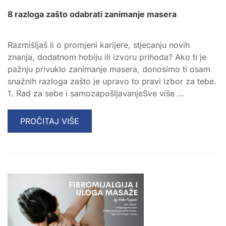
8 razloga zašto odabrati zanimanje masera
Razmišljaš li o promjeni karijere, stjecanju novih
znanja, dodatnom hobiju ili izvoru prihoda? Ako ti je
pažnju privuklo zanimanje masera, donosimo ti osam
snažnih razloga zašto je upravo to pravi izbor za tebe.
1. Rad za sebe i samozapošljavanjeSve više …
READ
PROČITAJ VIŠE
MORE
ABOUT
8
RAZLOGA
ZAŠTO
ODABRATI
ZANIMANJE
MASERA