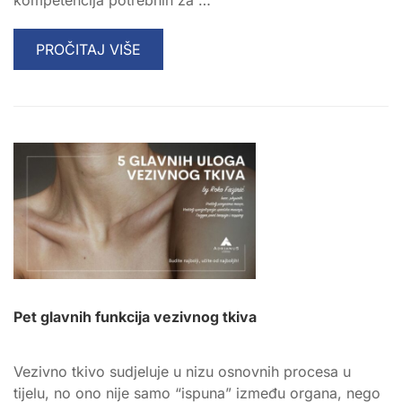
READ
PROČITAJ VIŠE
MORE
ABOUT
ADRIANUS
ZAPOŠLJAVA!
PRIDRUŽI
NAM
SE
KAO
ADMINISTRATOR/ICA
REFERADE!
Pet glavnih funkcija vezivnog tkiva
Vezivno tkivo sudjeluje u nizu osnovnih procesa u
tijelu, no ono nije samo “ispuna” između organa, nego