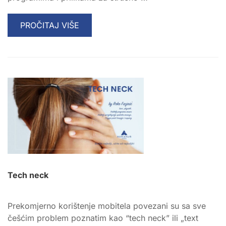
READ
PROČITAJ VIŠE
MORE
ABOUT
DAN
OTVORENIH
VRATA
U
UČILIŠTU
ADRIANUS
Tech neck
Prekomjerno korištenje mobitela povezani su sa sve
češćim problem poznatim kao “tech neck” ili „text