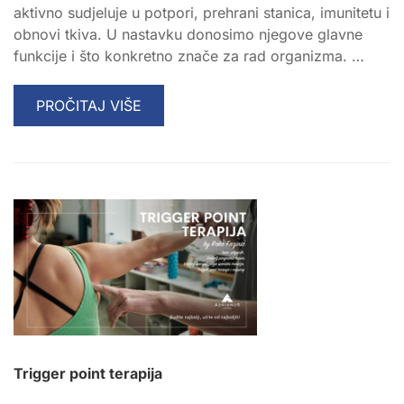
aktivno sudjeluje u potpori, prehrani stanica, imunitetu i
obnovi tkiva. U nastavku donosimo njegove glavne
funkcije i što konkretno znače za rad organizma. …
READ
PROČITAJ VIŠE
MORE
ABOUT
PET
GLAVNIH
FUNKCIJA
VEZIVNOG
TKIVA
Trigger point terapija