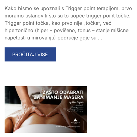
Kako bismo se upoznali s Trigger point terapijom, prvo
moramo ustanoviti što su to uopće trigger point točke.
Trigger point točka, kao prvo nije „točka“, već
hipertonično (hiper – povišeno; tonus – stanje mišićne
napetosti u mirovanju) područje gdje su …
READ
PROČITAJ VIŠE
MORE
ABOUT
TRIGGER
POINT
TERAPIJA