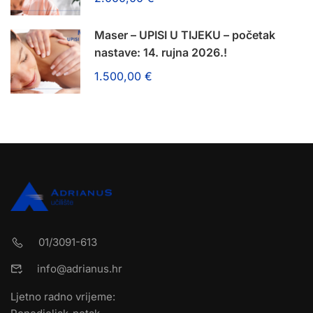
Maser – UPISI U TIJEKU – početak
nastave: 14. rujna 2026.!
1.500,00 €
01/3091-613
info@adrianus.hr
Ljetno radno vrijeme: