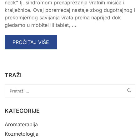
neck” tj. sindromom prenaprezanja vratnih mišića i
kralježnice. Ovaj poremećaj nastaje zbog dugotrajnog i
prekomjernog savijanja vrata prema naprijed dok
gledamo u mobitel ili tablet, …
READ
PROČITAJ VIŠE
MORE
ABOUT
TECH
NECK
TRAŽI
KATEGORIJE
Aromaterapija
Kozmetologija