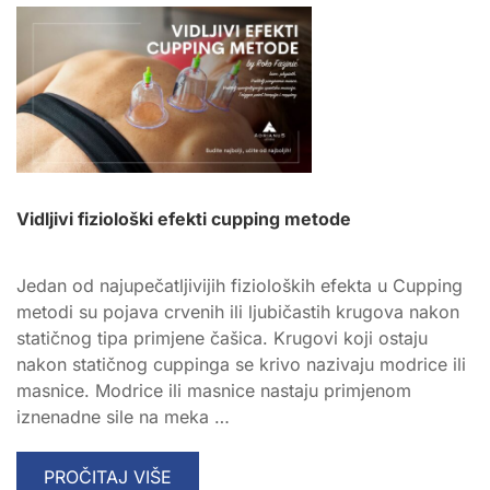
ULOGA
MEDICINSKE
MASAŽE
U
UBLAŽAVANJU
SIMPTOMA
Vidljivi fiziološki efekti cupping metode
Jedan od najupečatljivijih fizioloških efekta u Cupping
metodi su pojava crvenih ili ljubičastih krugova nakon
statičnog tipa primjene čašica. Krugovi koji ostaju
nakon statičnog cuppinga se krivo nazivaju modrice ili
masnice. Modrice ili masnice nastaju primjenom
iznenadne sile na meka …
READ
PROČITAJ VIŠE