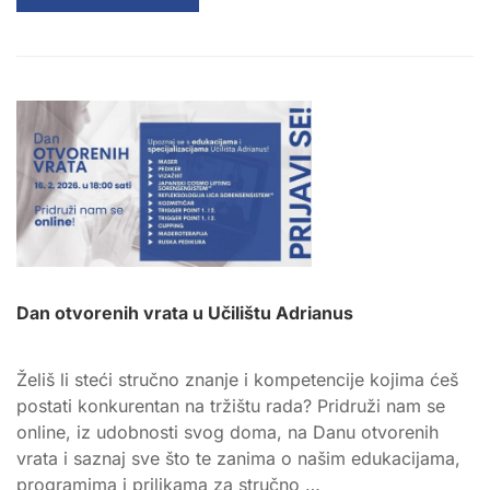
MORE
ABOUT
VIDLJIVI
FIZIOLOŠKI
EFEKTI
CUPPING
METODE
Dan otvorenih vrata u Učilištu Adrianus
Želiš li steći stručno znanje i kompetencije kojima ćeš
postati konkurentan na tržištu rada? Pridruži nam se
online, iz udobnosti svog doma, na Danu otvorenih
vrata i saznaj sve što te zanima o našim edukacijama,
programima i prilikama za stručno …