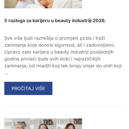
5 razloga za karijeru u beauty industriji 2026.
Sve više ljudi razmišlja o promjeni posla i traži
zanimanje koje donosi sigurnost, ali i zadovoljstvo.
Upravo zato karijera u beauty industriji posljednjih
godina privlači ljude svih dobi i najrazličitijih
zanimanja, od mladih koji tek biraju smjer do onih koji
…
READ
PROČITAJ VIŠE
MORE
ABOUT
5
RAZLOGA
ZA