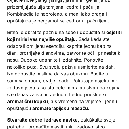
prizemljujuća ulja tamjana, cedra i pačulija.
Kombinacija je nebrojeno, a meni jako draga i
opuštajuća je bergamot sa cedrom i pačulijem.
Bitno je obratite pažnju na sebe i dopustite si
osjetiti
koji mirisi vas najviše opuštaju
. Sada kada ste
odabrali omiljenu esenciju, kapnite jednu kap na
dlan, protrljajte dlanovima, zatvorite oči i prinesite k
nosu. Duboko udahnite i izdahnite. Ponovite
nekoliko puta. Svu svoju pažnju usmjerite na dah.
Ne dopustite mislima da vas obuzmu. Budite tu,
sami sa sobom, ovdje i sada. Pokušajte osjetiti mir i
zadovoljstvo tako što ćete nabrajati stvari na kojima
ste danas zahvalni. Jednom tjedno priuštite si
aromatičnu kupku
, a s vremena na vrijeme i jednu
opuštajuću
aromaterapijsku masažu
.
Stvarajte dobre i zdrave navike,
osluškujte svoje
potrebe i pronađite vlastiti mir i zadovoljstvo