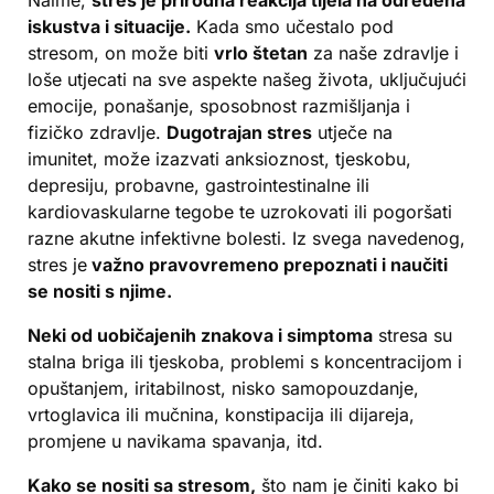
iskustva i situacije.
Kada smo učestalo pod
stresom, on može biti
vrlo štetan
za naše zdravlje i
loše utjecati na sve aspekte našeg života, uključujući
emocije, ponašanje, sposobnost razmišljanja i
fizičko zdravlje.
Dugotrajan stres
utječe na
imunitet, može izazvati anksioznost, tjeskobu,
depresiju, probavne, gastrointestinalne ili
kardiovaskularne tegobe te uzrokovati ili pogoršati
razne akutne infektivne bolesti. Iz svega navedenog,
stres je
važno pravovremeno prepoznati i naučiti
se nositi s njime.
Neki od uobičajenih znakova i simptoma
stresa su
stalna briga ili tjeskoba, problemi s koncentracijom i
opuštanjem, iritabilnost, nisko samopouzdanje,
vrtoglavica ili mučnina, konstipacija ili dijareja,
promjene u navikama spavanja, itd.
Kako se nositi sa stresom,
što nam je činiti kako bi