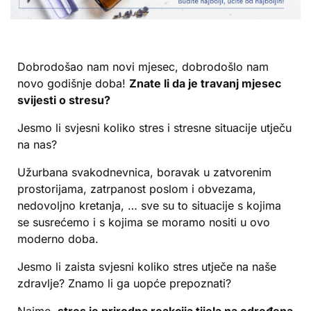
Dobrodošao nam novi mjesec, dobrodošlo nam
novo godišnje doba!
Znate li da je travanj mjesec
svijesti o stresu?
Jesmo li svjesni koliko stres i stresne situacije utječu
na nas?
Užurbana svakodnevnica, boravak u zatvorenim
prostorijama, zatrpanost poslom i obvezama,
nedovoljno kretanja, … sve su to situacije s kojima
se susrećemo i s kojima se moramo nositi u ovo
moderno doba.
Jesmo li zaista svjesni koliko stres utječe na naše
zdravlje? Znamo li ga uopće prepoznati?
Naime,
stres je prirodna reakcija tijela na određena