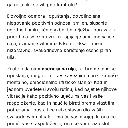
ga ublažili i stavili pod kontrolu?
Dovoljno odmora i opuštanja, dovoljno sna,
njegovanje pozitivnih odnosa, smijeh, slušanje
ugodne i umirujuće glazbe, tjelovježba, boravak u
prirodi na svježem zraku, ispijanje omiljene šalice
čaja, uzimanje vitamina B kompleksa, i meni
nizostavno, svakodnevno korištenje esencijalnih
ulja.
Znate li da nam
esencijalna ulja
, uz brojne tehnike
opuštanja, mogu biti pravi saveznici u brizi za naše
mentalno, emocionalno i fizičko stanje? Kad ih
jednom uvedete u svoju rutinu, kad osjetite njihove
vibracije kako pozitivno utječu na vas i vaše
raspoloženje, kad ih naučite birati prema vlastitim
potrebama, postati će neizostavan dio vaših
svakodnevnih rituala. Ona će vas okrijepiti, ona će
podići vaše raspoloženje, ona će vam razbistriti