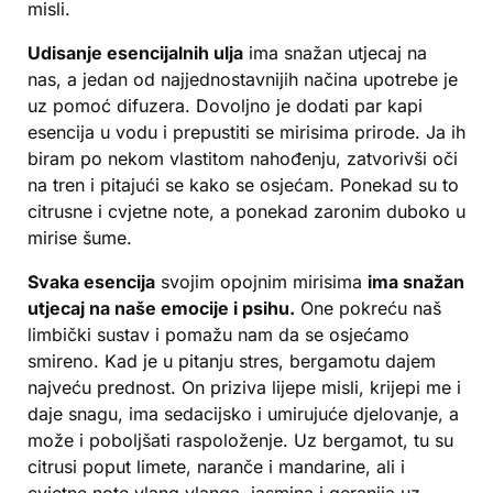
misli.
Udisanje esencijalnih ulja
ima snažan utjecaj na
nas, a jedan od najjednostavnijih načina upotrebe je
uz pomoć difuzera. Dovoljno je dodati par kapi
esencija u vodu i prepustiti se mirisima prirode. Ja ih
biram po nekom vlastitom nahođenju, zatvorivši oči
na tren i pitajući se kako se osjećam. Ponekad su to
citrusne i cvjetne note, a ponekad zaronim duboko u
mirise šume.
Svaka esencija
svojim opojnim mirisima
ima snažan
utjecaj na naše emocije i psihu.
One pokreću naš
limbički sustav i pomažu nam da se osjećamo
smireno. Kad je u pitanju stres, bergamotu dajem
najveću prednost. On priziva lijepe misli, krijepi me i
daje snagu, ima sedacijsko i umirujuće djelovanje, a
može i poboljšati raspoloženje. Uz bergamot, tu su
citrusi poput limete, naranče i mandarine, ali i
cvjetne note ylang ylanga, jasmina i geranija uz