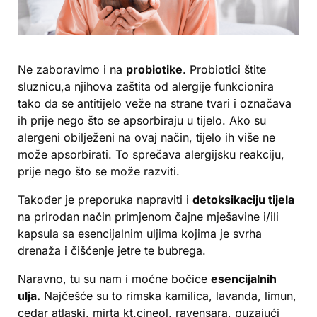
Ne zaboravimo i na
probiotike
. Probiotici štite
sluznicu,a njihova zaštita od alergije funkcionira
tako da se antitijelo veže na strane tvari i označava
ih prije nego što se apsorbiraju u tijelo. Ako su
alergeni obilježeni na ovaj način, tijelo ih više ne
može apsorbirati. To sprečava alergijsku reakciju,
prije nego što se može razviti.
Također je preporuka napraviti i
detoksikaciju tijela
na prirodan način primjenom čajne mješavine i/ili
kapsula sa esencijalnim uljima kojima je svrha
drenaža i čišćenje jetre te bubrega.
Naravno, tu su nam i moćne bočice
esencijalnih
ulja.
Najčešće su to rimska kamilica, lavanda, limun,
cedar atlaski, mirta kt.cineol, ravensara, puzajući