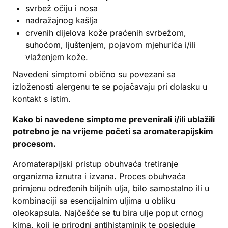
svrbež očiju i nosa
nadražajnog kašlja
crvenih dijelova kože praćenih svrbežom,
suhoćom, ljuštenjem, pojavom mjehurića i/ili
vlaženjem kože.
Navedeni simptomi obično su povezani sa
izloženosti alergenu te se pojačavaju pri dolasku u
kontakt s istim.
Kako bi navedene simptome prevenirali i/ili ublažili
potrebno je na vrijeme početi sa aromaterapijskim
procesom.
Aromaterapijski pristup obuhvaća tretiranje
organizma iznutra i izvana. Proces obuhvaća
primjenu određenih biljnih ulja, bilo samostalno ili u
kombinaciji sa esencijalnim uljima u obliku
oleokapsula. Najčešće se tu bira ulje poput crnog
kima, koji je prirodni antihistaminik te posjeduje