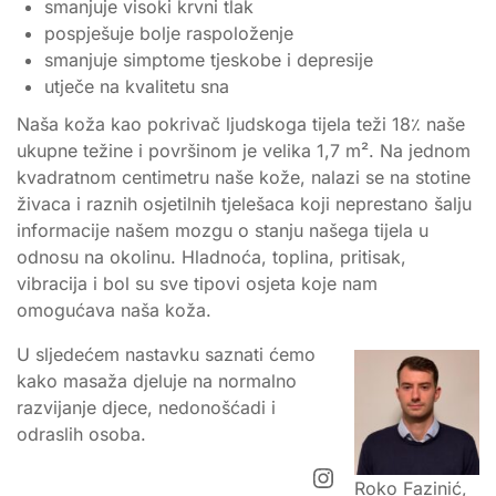
smanjuje visoki krvni tlak
pospješuje bolje raspoloženje
smanjuje simptome tjeskobe i depresije
utječe na kvalitetu sna
Naša koža kao pokrivač ljudskoga tijela teži 18٪ naše
ukupne težine i površinom je velika 1,7 m². Na jednom
kvadratnom centimetru naše kože, nalazi se na stotine
živaca i raznih osjetilnih tjelešaca koji neprestano šalju
informacije našem mozgu o stanju našega tijela u
odnosu na okolinu. Hladnoća, toplina, pritisak,
vibracija i bol su sve tipovi osjeta koje nam
omogućava naša koža.
U sljedećem nastavku saznati ćemo
kako masaža djeluje na normalno
razvijanje djece, nedonošćadi i
odraslih osoba.
Instagram
Roko Fazinić,