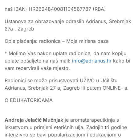
naš IBAN: HR2624840081104567787 (RBA)
Ustanova za obrazovanje odraslih Adrianus, Srebrnjak
27a , Zagreb
Opis plaćanja: radionica – Moja mirisna oaza
* Molimo Vas nakon uplate radionice, da nam kopiju
uplate pošaljete na naš mail:
info@adrianus.hr
kako bi
vam rezervirali vaše mjesto.
Radionici se može prisustvovati UŽIVO u Učilištu
Adrianus, Srebnjak 27 a, Zagreb ili putem ONLINE- a.
O EDUKATORICAMA
Andreja Jelačić Mučnjak
je aromaterapeutkinja s
iskustvom u primjeni eteričnih ulja. Zadnjih tri godine
intenzivno se bavi popularizacijom i edukacijom o