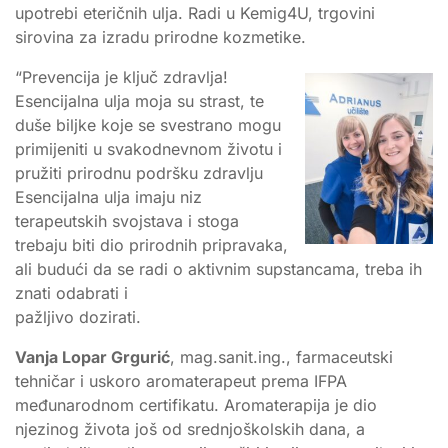
upotrebi eteričnih ulja. Radi u Kemig4U, trgovini
sirovina za izradu prirodne kozmetike.
“Prevencija je ključ zdravlja!
Esencijalna ulja moja su strast, te
duše biljke koje se svestrano mogu
primijeniti u svakodnevnom životu i
pružiti prirodnu podršku zdravlju
Esencijalna ulja imaju niz
terapeutskih svojstava i stoga
trebaju biti dio prirodnih pripravaka,
ali budući da se radi o aktivnim supstancama, treba ih
znati odabrati i
pažljivo dozirati.
Vanja Lopar Grgurić
, mag.sanit.ing., farmaceutski
tehničar i uskoro aromaterapeut prema IFPA
međunarodnom certifikatu. Aromaterapija je dio
njezinog života još od srednjoškolskih dana, a