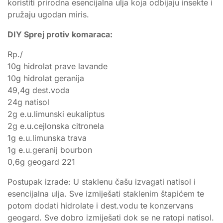
koristiti prirodna esencijalna ulja koja odbijaju insekte i
pružaju ugodan miris.
DIY Sprej protiv komaraca:
Rp./
10g hidrolat prave lavande
10g hidrolat geranija
49,4g dest.voda
24g natisol
2g e.u.limunski eukaliptus
2g e.u.cejlonska citronela
1g e.u.limunska trava
1g e.u.geranij bourbon
0,6g geogard 221
Postupak izrade: U staklenu čašu izvagati natisol i
esencijalna ulja. Sve izmiješati staklenim štapićem te
potom dodati hidrolate i dest.vodu te konzervans
geogard. Sve dobro izmiješati dok se ne ratopi natisol.