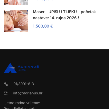
Maser – UPISI U TIJEKU – početak
nastave: 14. rujna 2026.!
1.500,00 €
01/3091-613
info@adrianus.hr
Ljetno radno vrijeme:
Ponedjeljak-petak