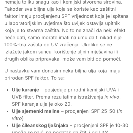
nemaju toliku snagu kao i kemijski stvorena sirovina.
Također sva biljna ulja koja se koriste kao zaštitni
faktor imaju procijenjenu SPF vrijednost koja je ispitana
u laboratorijskim uvjetima što uvijek ostavlja upitnik
koja je to stvarna zaštita. No to ne znači da neki efekt
neće dati, samo morate imati na umu da ti nikad nije
100%-tna zaštita od UV zračenja. Ukoliko se ne
izlažete jakom suncu, korištenje uljnih mješavina ili
drugih oblika pripravaka, može vam biti od pomoći.
U nastavku vam donosim neka biljna ulja koja imaju
prirodan SPF faktor. To su:
Ulje karanje
– posjeduje prirodni kemijski UVA i
UVB filter. Prema rezultatima istraživanja
in vivo
,
SPF karanja ulja je oko 20.
Ulje sjemenki maline
– procjenjeni SPF 25-50 (
in
vitro
)
Ulje čileanskog lješnjaka
– procjenjeni SPF je 10-30
(može se naići na podatak da štiti i od UVA