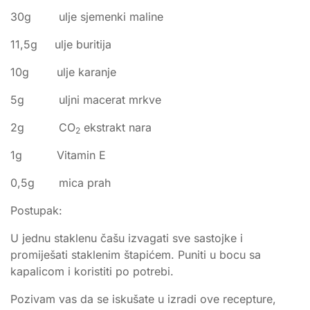
30g ulje sjemenki maline
11,5g ulje buritija
10g ulje karanje
5g uljni macerat mrkve
2g CO
ekstrakt nara
2
1g Vitamin E
0,5g mica prah
Postupak:
U jednu staklenu čašu izvagati sve sastojke i
promiješati staklenim štapićem. Puniti u bocu sa
kapalicom i koristiti po potrebi.
Pozivam vas da se iskušate u izradi ove recepture,