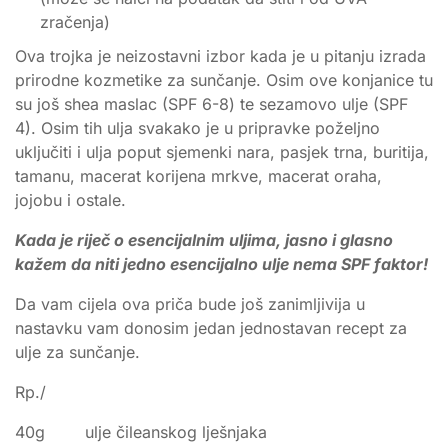
zračenja)
Ova trojka je neizostavni izbor kada je u pitanju izrada
prirodne kozmetike za sunčanje. Osim ove konjanice tu
su još shea maslac (SPF 6-8) te sezamovo ulje (SPF
4). Osim tih ulja svakako je u pripravke poželjno
uključiti i ulja poput sjemenki nara, pasjek trna, buritija,
tamanu, macerat korijena mrkve, macerat oraha,
jojobu i ostale.
Kada je riječ o esencijalnim uljima, jasno i glasno
kažem da niti jedno esencijalno ulje nema SPF faktor!
Da vam cijela ova priča bude još zanimljivija u
nastavku vam donosim jedan jednostavan recept za
ulje za sunčanje.
Rp./
40g ulje čileanskog lješnjaka