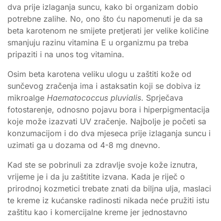
dva prije izlaganja suncu, kako bi organizam dobio
potrebne zalihe. No, ono što ću napomenuti je da sa
beta karotenom ne smijete pretjerati jer velike količine
smanjuju razinu vitamina E u organizmu pa treba
pripaziti i na unos tog vitamina.
Osim beta karotena veliku ulogu u zaštiti kože od
sunčevog zračenja ima i astaksatin koji se dobiva iz
mikroalge
Haematococcus pluvialis
. Sprječava
fotostarenje, odnosno pojavu bora i hiperpigmentacija
koje može izazvati UV zračenje. Najbolje je početi sa
konzumacijom i do dva mjeseca prije izlaganja suncu i
uzimati ga u dozama od 4-8 mg dnevno.
Kad ste se pobrinuli za zdravlje svoje kože iznutra,
vrijeme je i da ju zaštitite izvana. Kada je riječ o
prirodnoj kozmetici trebate znati da biljna ulja, maslaci
te kreme iz kućanske radinosti nikada neće pružiti istu
zaštitu kao i komercijalne kreme jer jednostavno