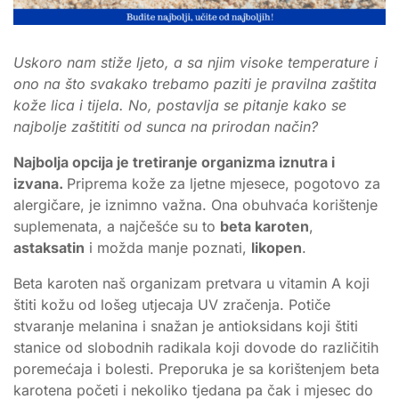
Uskoro nam stiže ljeto, a sa njim visoke temperature i
ono na što svakako trebamo paziti je pravilna zaštita
kože lica i tijela. No, postavlja se pitanje kako se
najbolje zaštititi od sunca na prirodan način?
Najbolja opcija je tretiranje organizma iznutra i
izvana.
Priprema kože za ljetne mjesece, pogotovo za
alergičare, je iznimno važna. Ona obuhvaća korištenje
suplemenata, a najčešće su to
beta karoten
,
astaksatin
i možda manje poznati,
likopen
.
Beta karoten naš organizam pretvara u vitamin A koji
štiti kožu od lošeg utjecaja UV zračenja. Potiče
stvaranje melanina i snažan je antioksidans koji štiti
stanice od slobodnih radikala koji dovode do različitih
poremećaja i bolesti. Preporuka je sa korištenjem beta
karotena početi i nekoliko tjedana pa čak i mjesec do