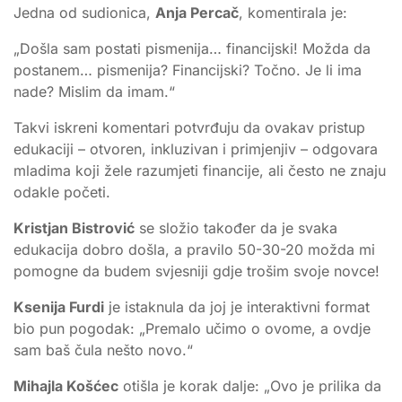
Jedna od sudionica,
Anja Percač
, komentirala je:
„Došla sam postati pismenija… financijski! Možda da
postanem… pismenija? Financijski? Točno. Je li ima
nade? Mislim da imam.“
Takvi iskreni komentari potvrđuju da ovakav pristup
edukaciji – otvoren, inkluzivan i primjenjiv – odgovara
mladima koji žele razumjeti financije, ali često ne znaju
odakle početi.
Kristjan Bistrović
se složio također da je svaka
edukacija dobro došla, a pravilo 50-30-20 možda mi
pomogne da budem svjesniji gdje trošim svoje novce!
Ksenija Furdi
je istaknula da joj je interaktivni format
bio pun pogodak: „Premalo učimo o ovome, a ovdje
sam baš čula nešto novo.“
Mihajla Košćec
otišla je korak dalje: „Ovo je prilika da