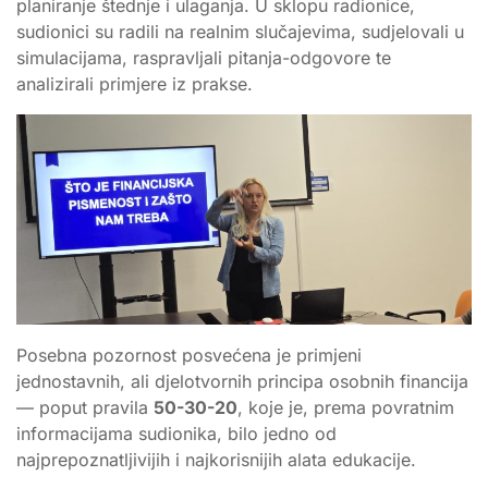
planiranje štednje i ulaganja. U sklopu radionice,
sudionici su radili na realnim slučajevima, sudjelovali u
simulacijama, raspravljali pitanja-odgovore te
analizirali primjere iz prakse.
Posebna pozornost posvećena je primjeni
jednostavnih, ali djelotvornih principa osobnih financija
— poput pravila
50-30-20
, koje je, prema povratnim
informacijama sudionika, bilo jedno od
najprepoznatljivijih i najkorisnijih alata edukacije.