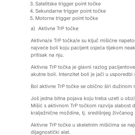
Satelitske trigger point točke
Sekundarne trigger point točke
Motorne trigger point točke
a) Aktivne TrP točke
Aktivna/e TrP točka/e su ključ mišićne napeto
najveće boli koju pacijent osjeća tijekom neakt
pritisak na nju.
Aktivna TrP točka je glavni razlog pacijentov
akutne boli. Intenzitet boli je jači u usporedb
Bol aktivne TrP točke se obično širi dužinom m
Još jedna bitna pojava koju treba uzeti u obzi
Mišić s aktivnom TrP točkom razvija slabost d
kralježnične moždine, tj. središnjeg živčanog
Aktivne TrP točke u skeletnim mišićima se naj
dijagnostički alat.