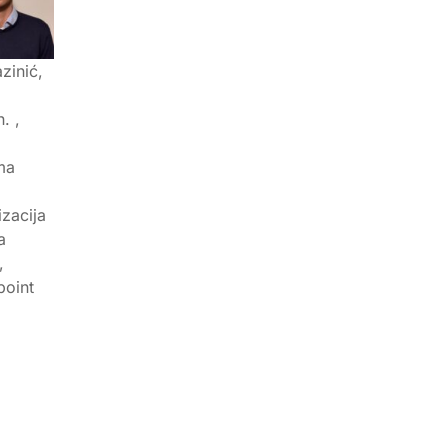
zinić,
. ,
ma
izacija
a
,
point