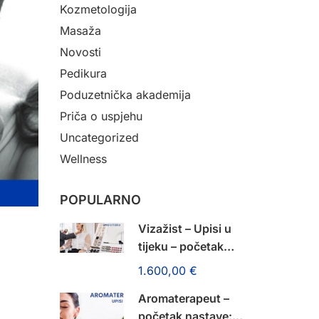
Kozmetologija
Masaža
Novosti
Pedikura
Poduzetnička akademija
Priča o uspjehu
Uncategorized
Wellness
POPULARNO
Vizažist – Upisi u
tijeku – početak
nastave: 14. rujna
1.600,00 €
2026.!
Aromaterapeut –
početak nastave: