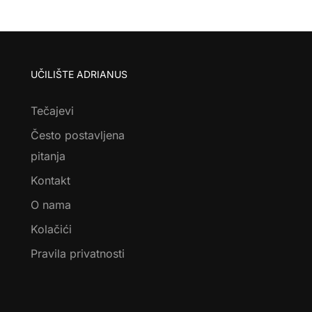
UČILIŠTE ADRIANUS
Tečajevi
Često postavljena
pitanja
Kontakt
O nama
Kolačići
Pravila privatnosti