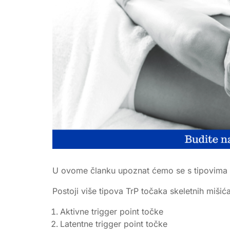
U ovome članku upoznat ćemo se s tipovima trig
Postoji više tipova TrP točaka skeletnih mišića
Aktivne trigger point točke
Latentne trigger point točke