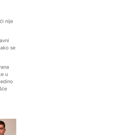
i nije
lavni
lako se
ovana
ke u
jedino
ešće
m