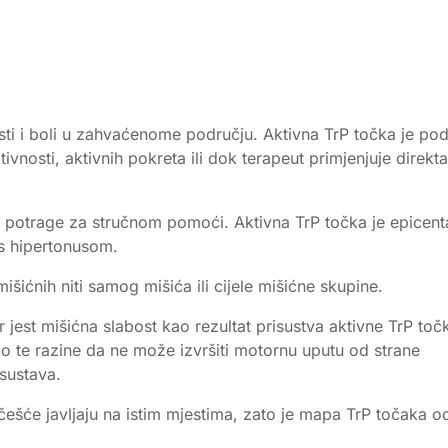
sti i boli u zahvaćenome području. Aktivna TrP točka je pod
ivnosti, aktivnih pokreta ili dok terapeut primjenjuje direkt
e potrage za stručnom pomoći. Aktivna TrP točka je epicent
i s hipertonusom.
išićnih niti samog mišića ili cijele mišićne skupine.
r jest mišićna slabost kao rezultat prisustva aktivne TrP toč
o te razine da ne može izvršiti motornu uputu od strane
 sustava.
češće javljaju na istim mjestima, zato je mapa TrP točaka o