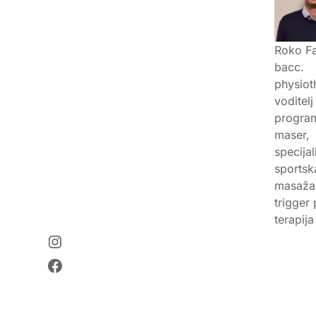
Roko Fa
bacc.
physioth
voditelj
progra
maser,
specijal
sportsk
masaža
trigger 
terapija
Instagram
Facebook