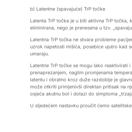
b) Latentne (spavajuće) TrP točke
Latenta TrP točka je u biti aktivna TrP točka,
eliminirana, nego je prenesena u tzv. „spavaju
Latentna TrP točka ne stvara probleme pacijentu
uzrok napetosti mišića, posebice ujutro kad se
umaraju.
Latentne TrP točke se mogu lako reaktivirati i
prenaprezanjem, naglim promjenama temperatur
latentu i obratno kroz duže razdoblje je glav
može otkriti primjenivši direktan pritisak na n
osjeća akutnu bol i dolazi do simptoma „trza
U sljedećem nastavku proučit ćemo satelitske