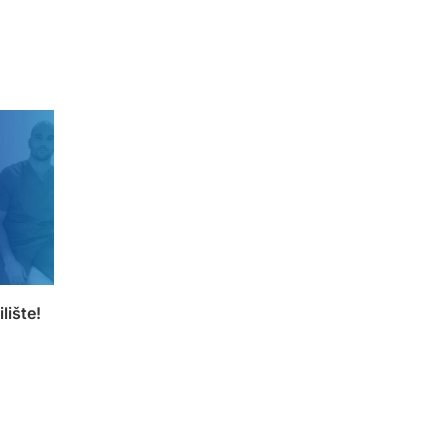
lište!