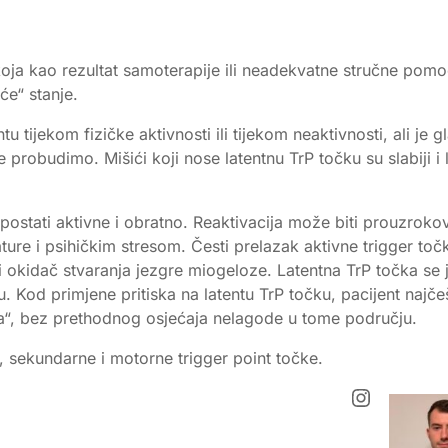
 koja kao rezultat samoterapije ili neadekvatne stručne pomoć
će“ stanje.
 tijekom fizičke aktivnosti ili tijekom neaktivnosti, ali je g
 probudimo. Mišići koji nose latentnu TrP točku su slabiji i 
 postati aktivne i obratno. Reaktivacija može biti prouzrok
e i psihičkim stresom. Česti prelazak aktivne trigger toč
ni okidač stvaranja jezgre miogeloze. Latentna TrP točka se 
ju. Kod primjene pritiska na latentu TrP točku, pacijent najč
ja“, bez prethodnog osjećaja nelagode u tome području.
, sekundarne i motorne trigger point točke.
Instagra