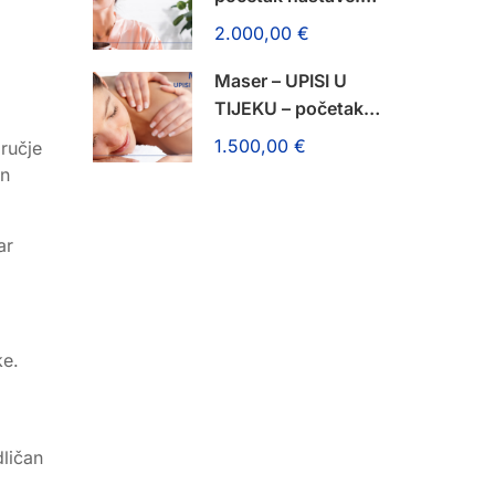
14. rujna 2026.!
2.000,00 €
Maser – UPISI U
TIJEKU – početak
nastave: 14. rujna
1.500,00 €
ručje
2026.!
an
ar
ke.
dličan