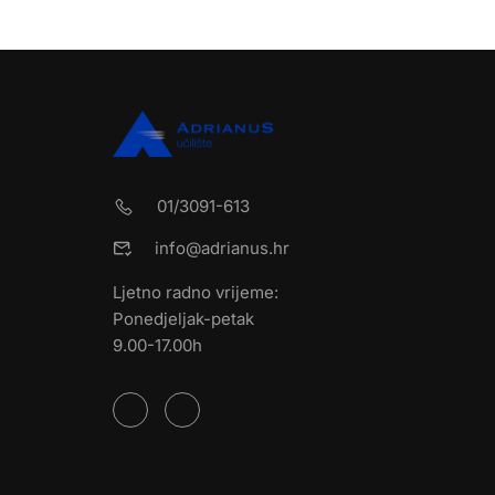
01/3091-613
info@adrianus.hr
Ljetno radno vrijeme:
Ponedjeljak-petak
9.00-17.00h