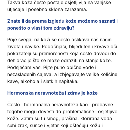
Takva koža često postaje osjetljivija na vanjske
utjecaje i posebno sklona zarazama.
Znate li da prema izgledu kože možemo saznati i
ponešto o vlastitom zdravlju?
Prije svega, na koži se često oslikava naš način
života i navike. Podočnjaci, blijedi ten i krvave oči
pokazatelji su premorenosti koja često dovodi do
dehidracije što se može odraziti na stanje kože.
Podsjećam vas! Pijte puno obične vode i
nezaslađenih čajeva, a izbjegavajte velike količine
kave, alkohola i slatkih napitaka.
Hormonska neravnoteža i zdravlje kože
Često i hormonalna neravnoteža kao i probavne
tegobe mogu dovesti do problematične i osjetljive
kože. Zatim su tu smog, prašina, klorirana voda i
suhi zrak, sunce i vjetar koji oštećuju kožu i