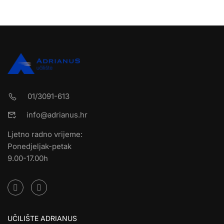
01/3091-613
info@adrianus.hr
Ljetno radno vrijeme:
Ponedjeljak-petak
9.00-17.00h
UČILIŠTE ADRIANUS