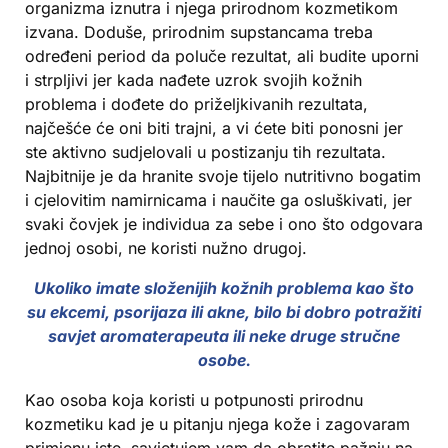
organizma iznutra i njega prirodnom kozmetikom
izvana. Doduše, prirodnim supstancama treba
određeni period da poluče rezultat, ali budite uporni
i strpljivi jer kada nađete uzrok svojih kožnih
problema i dođete do priželjkivanih rezultata,
najčešće će oni biti trajni, a vi ćete biti ponosni jer
ste aktivno sudjelovali u postizanju tih rezultata.
Najbitnije je da hranite svoje tijelo nutritivno bogatim
i cjelovitim namirnicama i naučite ga osluškivati, jer
svaki čovjek je individua za sebe i ono što odgovara
jednoj osobi, ne koristi nužno drugoj.
Ukoliko imate složenijih kožnih problema kao što
su ekcemi, psorijaza ili akne, bilo bi dobro potražiti
savjet aromaterapeuta ili neke druge stručne
osobe.
Kao osoba koja koristi u potpunosti prirodnu
kozmetiku kad je u pitanju njega kože i zagovaram
primjenu iste, savjetujem vam da obratite pažnju na