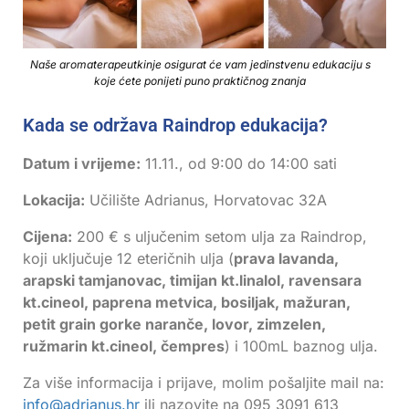
Naše aromaterapeutkinje osigurat će vam jedinstvenu edukaciju s
koje ćete ponijeti puno praktičnog znanja
Kada se održava Raindrop edukacija?
Datum i vrijeme:
11.11., od 9:00 do 14:00 sati
Lokacija:
Učilište Adrianus, Horvatovac 32A
Cijena:
200 € s uljučenim setom ulja za Raindrop,
koji uključuje 12 eteričnih ulja (
prava lavanda,
arapski tamjanovac, timijan kt.linalol, ravensara
kt.cineol, paprena metvica, bosiljak, mažuran,
petit grain gorke naranče, lovor, zimzelen,
ružmarin kt.cineol, čempres
) i 100mL baznog ulja.
Za više informacija i prijave, molim pošaljite mail na:
info@adrianus.hr
ili nazovite na 095 3091 613