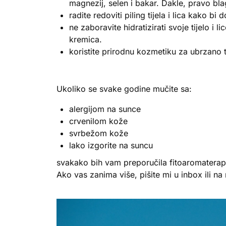
magnezij, selen i bakar. Dakle, pravo bla
radite redoviti piling tijela i lica kako bi
ne zaboravite hidratizirati svoje tijelo i l
kremica.
koristite prirodnu kozmetiku za ubrzano 
Ukoliko se svake godine mučite sa:
alergijom na sunce
crvenilom kože
svrbežom kože
lako izgorite na suncu
svakako bih vam preporučila fitoaromaterapi
Ako vas zanima više, pišite mi u inbox ili n