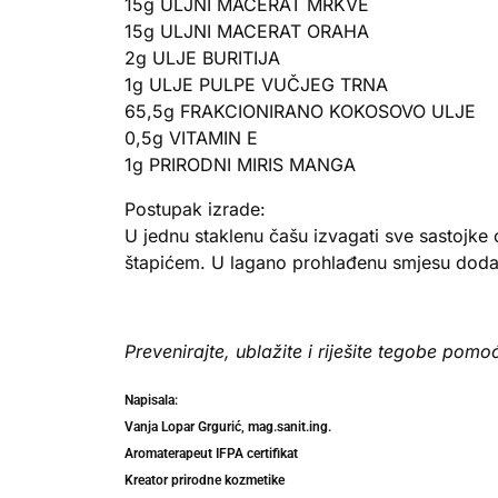
15g ULJNI MACERAT MRKVE
15g ULJNI MACERAT ORAHA
2g ULJE BURITIJA
1g ULJE PULPE VUČJEG TRNA
65,5g FRAKCIONIRANO KOKOSOVO ULJE
0,5g VITAMIN E
1g PRIRODNI MIRIS MANGA
Postupak izrade:
U jednu staklenu čašu izvagati sve sastojke 
štapićem. U lagano prohlađenu smjesu dodati 
Prevenirajte, ublažite i riješite tegobe pomoć
Napisala:
Vanja Lopar Grgurić, mag.sanit.ing.
Aromaterapeut IFPA certifikat
Kreator prirodne kozmetike