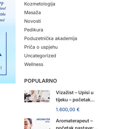
Kozmetologija
Masaža
Novosti
Pedikura
Poduzetnička akademija
Priča o uspjehu
Uncategorized
Wellness
POPULARNO
Vizažist – Upisi u
tijeku – početak
nastave: 14. rujna
1.600,00 €
2026.!
Aromaterapeut –
početak nastave: