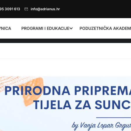
95 3091 613
info@adrianus.hr
VNICA
PROGRAMI I EDUKACIJE
PODUZETNIČKA AKADEM