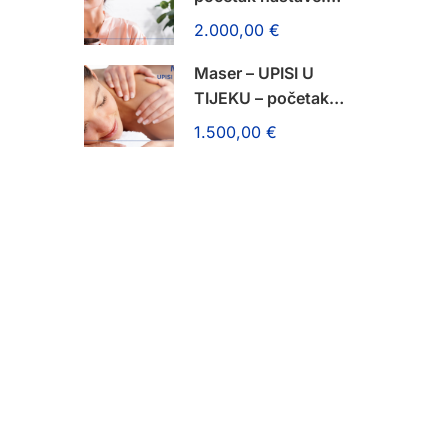
14. rujna 2026.!
2.000,00 €
Maser – UPISI U
TIJEKU – početak
nastave: 14. rujna
1.500,00 €
2026.!