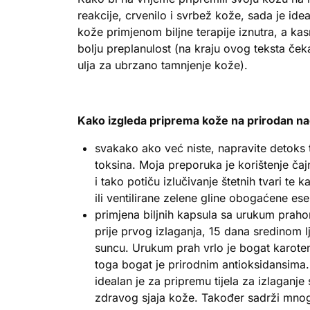
reakcije, crvenilo i svrbež kože, sada je id
kože primjenom biljne terapije iznutra, a kas
bolju preplanulost (na kraju ovog teksta čeka
ulja za ubrzano tamnjenje kože).
Kako izgleda priprema kože na prirodan na
svakako ako već niste, napravite detoks ti
toksina. Moja preporuka je korištenje čajn
i tako potiču izlučivanje štetnih tvari te 
ili ventilirane zelene gline obogaćene ese
primjena biljnih kapsula sa urukum prahom
prije prvog izlaganja, 15 dana sredinom l
suncu. Urukum prah vrlo je bogat karote
toga bogat je prirodnim antioksidansima
idealan je za pripremu tijela za izlaganje 
zdravog sjaja kože. Također sadrži mnog