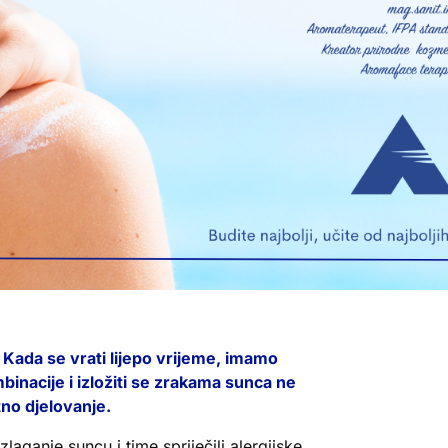
. Kada se vrati lijepo vrijeme, imamo
inacije i izložiti se zrakama sunca ne
tno djelovanje.
laganje suncu i time spriječili alergijske