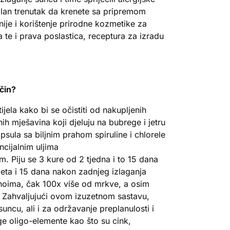
ealan trenutak da krenete sa pripremom
nije i korištenje prirodne kozmetike za
 te i prava poslastica, receptura za izradu
čin?
jela kako bi se očistiti od nakupljenih
ih mješavina koji djeluju na bubrege i jetru
kapsula sa biljnim prahom spiruline i chlorele
ncijalnim uljima
. Piju se 3 kure od 2 tjedna i to 15 dana
jeta i 15 dana nakon zadnjeg izlaganja
noima, čak 100x više od mrkve, a osim
. Zahvaljujući ovom izuzetnom sastavu,
suncu, ali i za održavanje preplanulosti i
e oligo-elemente kao što su cink,