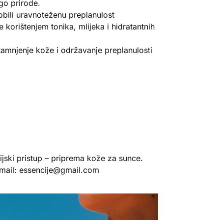
go prirode.
 dobili uravnoteženu preplanulost
ice korištenjem tonika, mlijeka i hidratantnih
tamnjenje kože i održavanje preplanulosti
jski pristup – priprema kože za sunce.
a mail: essencije@gmail.com