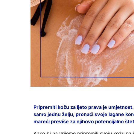
Pripremiti kožu za ljeto prava je umjetnost
samo jednu želju, pronaći svoje lagane komb
mareći previše za njihovo potencijalno šte
Kako bi na vrijeme pripremili svoju kožu na iz