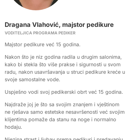
Dragana Vlahović, majstor pedikure
VODITELJICA PROGRAMA PEDIKER
Majstor pedikure već 15 godina.
Nakon što je niz godina radila u drugim salonima,
kako bi stekla što više prakse i sigurnosti u svom
radu,
nakon usavršavanja u struci pedikure kreće u
svoje samostalne vode.
Uspješno vodi svoj pedikerski obrt već 15 godina.
Najdraže joj je što sa svojim znanjem i vještinom
ne rješava samo estetske nesavršenosti već svojim
klijentima pomaže da stanu na noge i normalno
hodaju.
Njezina strast i ljubav prema pedikuri
i predavanju,