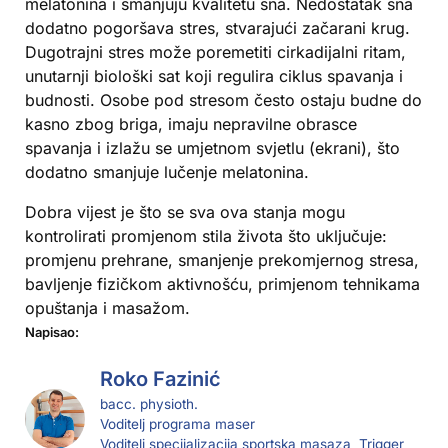
melatonina i smanjuju kvalitetu sna. Nedostatak sna
dodatno pogoršava stres, stvarajući začarani krug.
Dugotrajni stres može poremetiti cirkadijalni ritam,
unutarnji biološki sat koji regulira ciklus spavanja i
budnosti. Osobe pod stresom često ostaju budne do
kasno zbog briga, imaju nepravilne obrasce
spavanja i izlažu se umjetnom svjetlu (ekrani), što
dodatno smanjuje lučenje melatonina.
Dobra vijest je što se sva ova stanja mogu
kontrolirati promjenom stila života što uključuje:
promjenu prehrane, smanjenje prekomjernog stresa,
bavljenje fizičkom aktivnošću, primjenom tehnikama
opuštanja i masažom.
Napisao:
Roko Fazinić
bacc. physioth.
Voditelj programa maser
Voditelj specijalizacija sportska masaza, Trigger