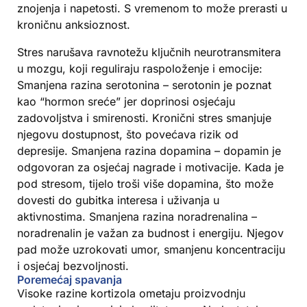
znojenja i napetosti. S vremenom to može prerasti u
kroničnu anksioznost.
Stres narušava ravnotežu ključnih neurotransmitera
u mozgu, koji reguliraju raspoloženje i emocije:
Smanjena razina serotonina – serotonin je poznat
kao “hormon sreće” jer doprinosi osjećaju
zadovoljstva i smirenosti. Kronični stres smanjuje
njegovu dostupnost, što povećava rizik od
depresije. Smanjena razina dopamina – dopamin je
odgovoran za osjećaj nagrade i motivacije. Kada je
pod stresom, tijelo troši više dopamina, što može
dovesti do gubitka interesa i uživanja u
aktivnostima. Smanjena razina noradrenalina –
noradrenalin je važan za budnost i energiju. Njegov
pad može uzrokovati umor, smanjenu koncentraciju
i osjećaj bezvoljnosti.
Poremećaj spavanja
Visoke razine kortizola ometaju proizvodnju