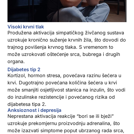
Visoki krvni tlak
Produžena aktivacija simpatičkog živčanog sustava
uzrokuje kronično suženje krvnih žila, što dovodi do
trajnog povišenja krvnog tlaka. S vremenom to
može uzrokovati oštećenje srca, bubrega i drugih
organa.
Dijabetes tip 2
Kortizol, hormon stresa, povećava razinu šećera u
krvi. Dugotrajno povećana količina šećera u krvi
može smanjiti osjetljivost stanica na inzulin, što vodi
do inzulinske rezistencije i povećanog rizika od
dijabetesa tipa 2.
Anksioznost i depresija
Neprestana aktivacija reakcije “bori se ili bježi”
uzrokuje prekomjernu proizvodnju adrenalina, što
može izazvati simptome poput ubrzanog rada srca,