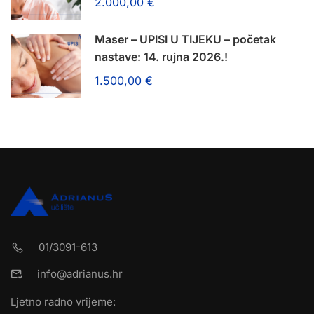
2.000,00 €
Maser – UPISI U TIJEKU – početak
nastave: 14. rujna 2026.!
1.500,00 €
01/3091-613
info@adrianus.hr
Ljetno radno vrijeme: