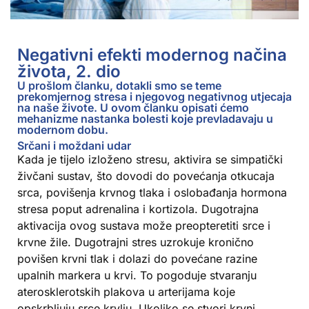
Negativni efekti modernog načina
života, 2. dio
U prošlom članku, dotakli smo se teme
prekomjernog stresa i njegovog negativnog utjecaja
na naše živote. U ovom članku opisati ćemo
mehanizme nastanka bolesti koje prevladavaju u
modernom dobu.
Srčani i moždani udar
Kada je tijelo izloženo stresu, aktivira se simpatički
živčani sustav, što dovodi do povećanja otkucaja
srca, povišenja krvnog tlaka i oslobađanja hormona
stresa poput adrenalina i kortizola. Dugotrajna
aktivacija ovog sustava može preopteretiti srce i
krvne žile. Dugotrajni stres uzrokuje kronično
povišen krvni tlak i dolazi do povećane razine
upalnih markera u krvi. To pogoduje stvaranju
aterosklerotskih plakova u arterijama koje
opskrbljuju srce krvlju. Ukoliko se stvori krvni