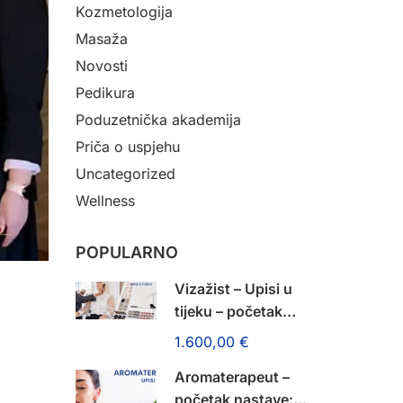
Kozmetologija
Masaža
Novosti
Pedikura
Poduzetnička akademija
Priča o uspjehu
Uncategorized
Wellness
POPULARNO
Vizažist – Upisi u
tijeku – početak
nastave: 14. rujna
1.600,00 €
2026.!
Aromaterapeut –
početak nastave: