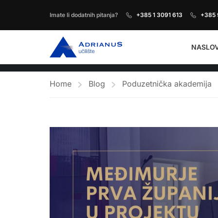
Imate li dodatnih pitanja?
+385 1 3091 613
+385 
NASLO
Home
Blog
Poduzetnička akademija