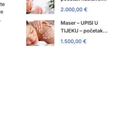
šte
14. rujna 2026.!
2.000,00 €
je
,
Maser – UPISI U
TIJEKU – početak
nastave: 14. rujna
1.500,00 €
2026.!