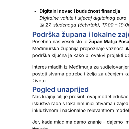
Digitalni novac i budućnost financija
Digitalne valute i utjecaj digitalnog eura
📅
27. studenoga (četvrtak), 17:00 – 19:0
Podrška župana i lokalne za
Posebno nas veseli što je
župan Matija Pos
Međimurska županija prepoznaje važnost ula
podrška ključna je kako bi ovakvi projekti dob
Interes mladih iz Međimurja za sudjelovanje
postoji stvarna potreba i želja za učenjem 
životu.
Pogled unaprijed
Naš krajnji cilj je proširiti ovaj model edukac
iskustva rada s lokalnim inicijativama i za
inkluzivnom i nacionalno relevantnom model
Jer, kada mladima damo znanje – dajemo i
Napisala: