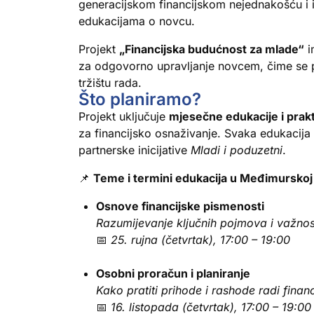
generacijskom financijskom nejednakošću i i
edukacijama o novcu.
Projekt
„Financijska budućnost za mlade“
i
za odgovorno upravljanje novcem, čime se po
tržištu rada.
Što planiramo?
Projekt uključuje
mjesečne edukacije i prak
za financijsko osnaživanje. Svaka edukacija tr
partnerske inicijative
Mladi i poduzetni
.
📌
Teme i termini edukacija u Međimurskoj 
Osnove financijske pismenosti
Razumijevanje ključnih pojmova i važnost
📅
25. rujna (četvrtak), 17:00 – 19:00
Osobni proračun i planiranje
Kako pratiti prihode i rashode radi financ
📅
16. listopada (četvrtak), 17:00 – 19:00