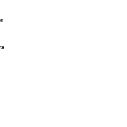
ma
te