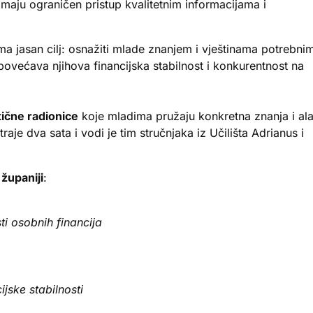
maju ograničen pristup kvalitetnim informacijama i
ma jasan cilj: osnažiti mlade znanjem i vještinama potrebni
većava njihova financijska stabilnost i konkurentnost na
tične radionice
koje mladima pružaju konkretna znanja i ala
aje dva sata i vodi je tim stručnjaka iz Učilišta Adrianus i
županiji
:
i osobnih financija
ijske stabilnosti