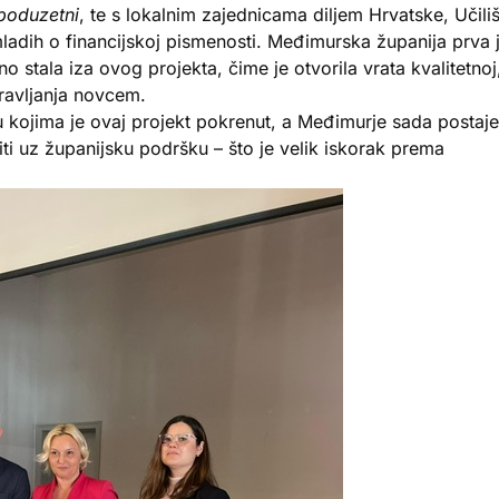
 poduzetni
, te s lokalnim zajednicama diljem Hrvatske, Učili
ladih o financijskoj pismenosti. Međimurska županija prva 
o stala iza ovog projekta, čime je otvorila vrata kvalitetnoj
pravljanja novcem.
 u kojima je ovaj projekt pokrenut, a Međimurje sada postaje
ti uz županijsku podršku – što je velik iskorak prema