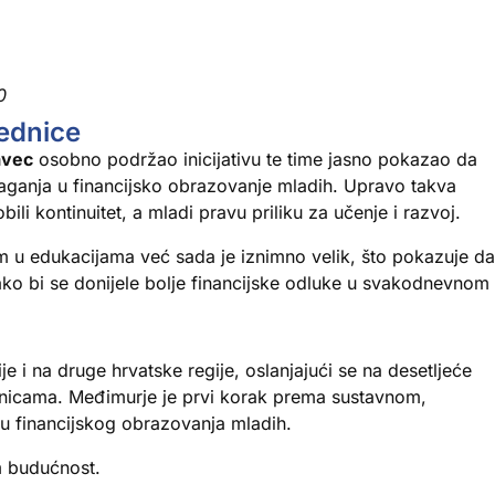
0
jednice
avec
osobno podržao inicijativu te time jasno pokazao da
ganja u financijsko obrazovanje mladih. Upravo takva
ili kontinuitet, a mladi pravu priliku za učenje i razvoj.
m u edukacijama već sada je iznimno velik, što pokazuje da
kako bi se donijele bolje financijske odluke u svakodnevnom
ije i na druge hrvatske regije, oslanjajući se na desetljeće
jednicama. Međimurje je prvi korak prema sustavnom,
u financijskog obrazovanja mladih.
m budućnost.