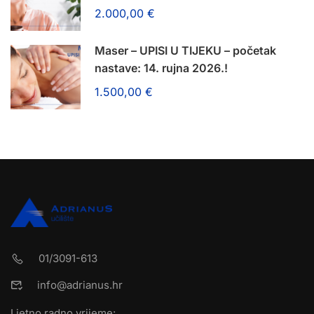
2.000,00 €
Maser – UPISI U TIJEKU – početak
nastave: 14. rujna 2026.!
1.500,00 €
01/3091-613
info@adrianus.hr
Ljetno radno vrijeme: