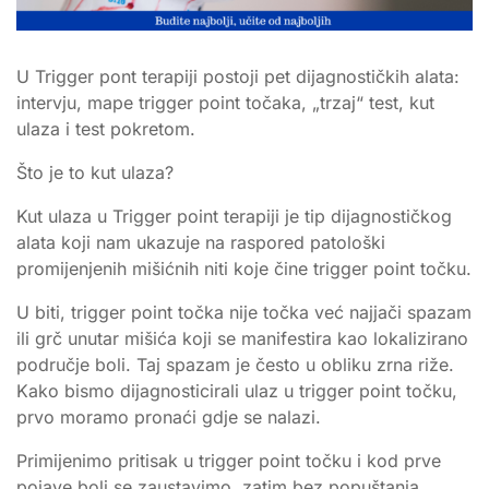
U Trigger pont terapiji postoji pet dijagnostičkih alata:
intervju, mape trigger point točaka, „trzaj“ test, kut
ulaza i test pokretom.
Što je to kut ulaza?
Kut ulaza u Trigger point terapiji je tip dijagnostičkog
alata koji nam ukazuje na raspored patološki
promijenjenih mišićnih niti koje čine trigger point točku.
U biti, trigger point točka nije točka već najjači spazam
ili grč unutar mišića koji se manifestira kao lokalizirano
područje boli. Taj spazam je često u obliku zrna riže.
Kako bismo dijagnosticirali ulaz u trigger point točku,
prvo moramo pronaći gdje se nalazi.
Primijenimo pritisak u trigger point točku i kod prve
pojave boli se zaustavimo, zatim bez popuštanja