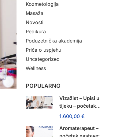
Kozmetologija
Masaža
Novosti
Pedikura
Poduzetnička akademija
Priča o uspjehu
Uncategorized
Wellness
POPULARNO
Vizažist – Upisi u
tijeku – početak
nastave: 14. rujna
1.600,00 €
2026.!
Aromaterapeut –
početak nastave: