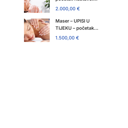
14. rujna 2026.!
2.000,00 €
Maser – UPISI U
TIJEKU – početak
nastave: 14. rujna
1.500,00 €
2026.!