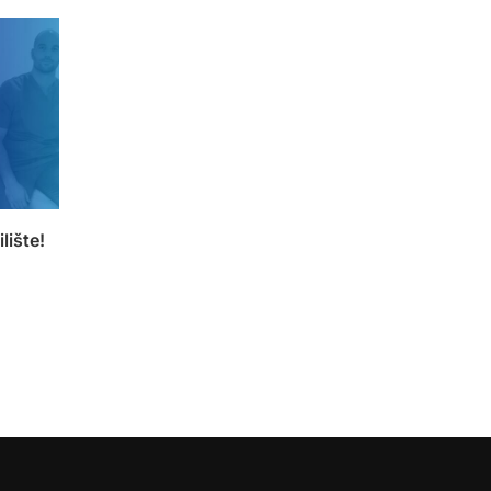
lište!