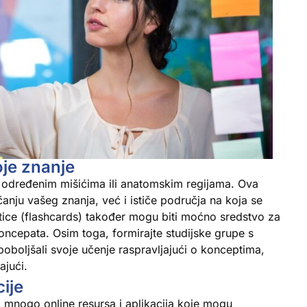
oje znanje
 o određenim mišićima ili anatomskim regijama. Ova
ju vašeg znanja, već i ističe područja na koja se
rtice (flashcards) također mogu biti moćno sredstvo za
oncepata. Osim toga, formirajte studijske grupe s
oboljšali svoje učenje raspravljajući o konceptima,
ajući.
cije
i mnogo online resursa i aplikacija koje mogu