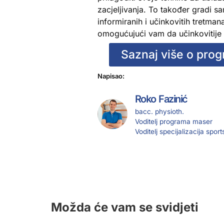
zacjeljivanja. To također gradi 
informiranih i učinkovitih tretma
omogućujući vam da učinkovitije l
Saznaj više o pro
Napisao:
Roko Fazinić
bacc. physioth.
Voditelj programa maser
Voditelj specijalizacija spor
Možda će vam se svidjeti