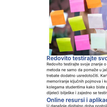
Redovito testirajte sv
Redovito testirajte svoje znanje
metoda ne samo da pomaže u jačan
trebate dodatno usredotočiti. Ka
memoriranje ključnih pojmova i k
kolegama studentima kako biste p
dijeleći bilješke i zajedno se testir
Online resursi i aplika
U današnje digitalno doba postoj