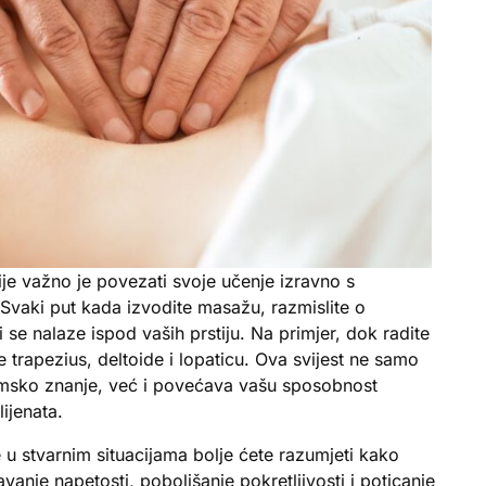
e važno je povezati svoje učenje izravno s
aki put kada izvodite masažu, razmislite o
 se nalaze ispod vaših prstiju. Na primjer, dok radite
te trapezius, deltoide i lopaticu. Ova svijest ne samo
msko znanje, već i povećava vašu sposobnost
ijenata.
u stvarnim situacijama bolje ćete razumjeti kako
avanje napetosti, poboljšanje pokretljivosti i poticanje