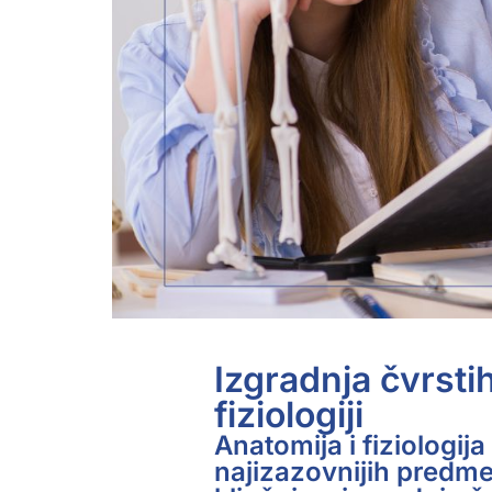
Izgradnja čvrstih
fiziologiji
Anatomija i fiziologi
najizazovnijih predme