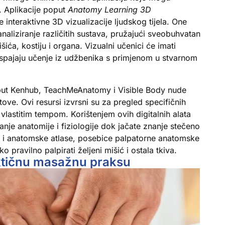
. Aplikacije poput
Anatomy Learning 3D
nteraktivne 3D vizualizacije ljudskog tijela. One
naliziranje različitih sustava, pružajući sveobuhvatan
ća, kostiju i organa. Vizualni učenici će imati
r spajaju učenje iz udžbenika s primjenom u stvarnom
oput Kenhub, TeachMeAnatomy i Visible Body nude
tove. Ovi resursi izvrsni su za pregled specifičnih
vlastitim tempom. Korištenjem ovih digitalnih alata
nje anatomije i fiziologije dok jačate znanje stečeno
be i anatomske atlase, posebice palpatorne anatomske
ko pravilno palpirati željeni mišić i ostala tkiva.
aktičnu masažnu praksu