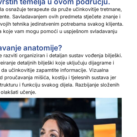
čvrstih temelja u ovom području.
ela osnažuje terapeute da pruže učinkovitije tretmane,
ijente. Savladavanjem ovih predmeta stječete znanje i
vojih tehnika jedinstvenim potrebama svakog klijenta.
gija koje vam mogu pomoći u uspješnom svladavanju
davanje anatomije?
 razviti organiziran i detaljan sustav vođenja bilješki.
eiranje detaljnih bilješki koje uključuju dijagrame i
da učinkovitije zapamtite informacije. Vizualna
roučavanja mišića, kostiju i tjelesnih sustava jer
rukturu i funkciju svakog dijela. Razbijanje složenih
olakšati učenje.