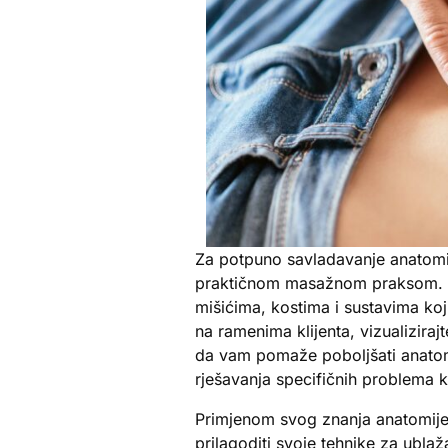
Za potpuno savladavanje anatomij
praktičnom masažnom praksom. Sv
mišićima, kostima i sustavima koji
na ramenima klijenta, vizualiziraj
da vam pomaže poboljšati anato
rješavanja specifičnih problema kl
Primjenom svog znanja anatomije 
prilagoditi svoje tehnike za ublaž