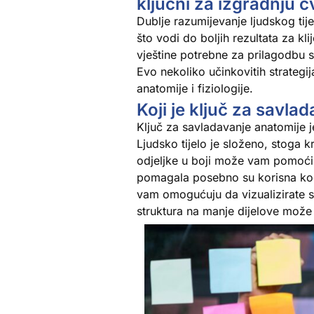
ključni za izgradnju 
Dublje razumijevanje ljudskog tij
što vodi do boljih rezultata za kl
vještine potrebne za prilagodbu s
Evo nekoliko učinkovitih strate
anatomije i fiziologije.
Koji je ključ za savla
Ključ za savladavanje anatomije je
Ljudsko tijelo je složeno, stoga kr
odjeljke u boji može vam pomoći 
pomagala posebno su korisna kod p
vam omogućuju da vizualizirate st
struktura na manje dijelove može 