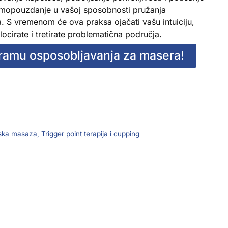
samopouzdanje u vašoj sposobnosti pružanja
na. S vremenom će ova praksa ojačati vašu intuiciju,
ocirate i tretirate problematična područja.
gramu osposobljavanja za masera!
tska masaza, Trigger point terapija i cupping