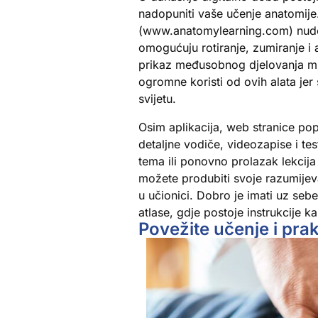
nadopuniti vaše učenje anatomije
(www.anatomylearning.com) nude i
omogućuju rotiranje, zumiranje i a
prikaz međusobnog djelovanja miši
ogromne koristi od ovih alata je
svijetu.
Osim aplikacija, web stranice p
detaljne vodiče, videozapise i tes
tema ili ponovno prolazak lekcija 
možete produbiti svoje razumijeva
u učionici. Dobro je imati uz se
atlase, gdje postoje instrukcije ka
Povežite učenje i pr