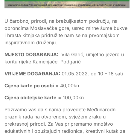
U čarobnoj prirodi, na brežuljkastom području, na
obroncima Moslavačke gore, usred mirne šume bukve
i hrasta kitnjaka pridružite nam se na prvomajskom
inspirativnom druženju.
MJESTO DOGAĐANJA:
Vila Garić, umjetno jezero u
koritu rijeke Kamenjače, Podgarić
VRIJEME DOGAĐANJA:
01.05.2022. od 10 – 18 sati
Cijena karte po osobi
= 40,00kn
Cijena obiteljske karte
= 100,00kn
Pozivamo vas da s nama provedete Međunarodni
praznik rada na otvorenom, svježem zraku u
prekrasnoj prirodi. Za Vas pripremamo mnoštvo
edukativnih i opuštajućih radionica, kreativni kutak za