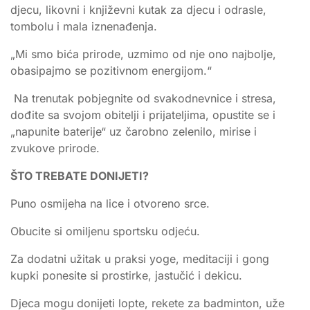
djecu, likovni i književni kutak za djecu i odrasle,
tombolu i mala iznenađenja.
„Mi smo bića prirode, uzmimo od nje ono najbolje,
obasipajmo se pozitivnom energijom.“
Na trenutak pobjegnite od svakodnevnice i stresa,
dođite sa svojom obitelji i prijateljima, opustite se i
„napunite baterije“ uz čarobno zelenilo, mirise i
zvukove prirode.
ŠTO TREBATE DONIJETI?
Puno osmijeha na lice i otvoreno srce.
Obucite si omiljenu sportsku odjeću.
Za dodatni užitak u praksi yoge, meditaciji i gong
kupki ponesite si prostirke, jastučić i dekicu.
Djeca mogu donijeti lopte, rekete za badminton, uže