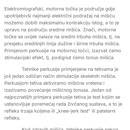
Elektromiografski, motorna točka je područje gdje
upotrijebivši najmanji električni podražaj na mišiću
možemo dobiti maksimalnu kontrakciju istog, a to je
upravo na području sredine mišića. Znači, motorne
točke se uvijek nalaze na sredini trbuha mišića, tj. na
presjeku središnjih linija dužine i širine trbuha mišića.
Primjenom perkusije na motornoj točci, izazvat ćemo
stimulacijski efekt, tj. podignut ćemo tonus mišića.
Tehnike perkusije primjenjene na tetivama je
još jedan odličan način stimulacije skeletnih mišića.
Perkusijom tetiva aktiviramo mišićna vretena i
izazivamo povećanje mišićnog tonusa. Jedan od
najpoznatijih primjera perkusije tetiva je test kojim se
ustanovljuje poremećaj rada živčanog sustava, a to je
refleks trzaja koljena ili „knee-jerk test” ili patelarni
refleks.
Kod zdravih mišića, tehnike perkusije nakon