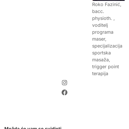
Roko Fazinić,
bacc.
physioth. ,
voditelj
programa
maser,
specijalizacija
sportska
masaža,
trigger point
terapija
Instagram
Facebook
Možda će vam se svidjeti