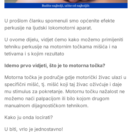
U prošlom članku spomenuli smo općenite efekte
perkusije na ljudski lokomotorni aparat.
U ovome dijelu, vidjet ćemo kako možemo primijeniti
tehniku perkusije na motornim točkama mišića i na
tetivama i s kojim rezultato
Idemo prvo vidjeti, što je to motorna točka?
Motorna točka je područje gdje motorički živac ulazi u
specifični mišić, tj. mišić koji taj živac oživćuje i daje
mu stimulus za pokretanje. Motornu točku nažalost ne
možemo naći palpacijom ili bilo kojom drugom
manualnom dijagnostičkom tehnikom.
Kako ju onda locirati?
U biti, vrlo je jednostavno!