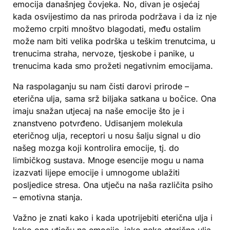
emocija današnjeg čovjeka. No, divan je osjećaj
kada osvijestimo da nas priroda podržava i da iz nje
možemo crpiti mnoštvo blagodati, među ostalim
može nam biti velika podrška u teškim trenutcima, u
trenucima straha, nervoze, tjeskobe i panike, u
trenucima kada smo prožeti negativnim emocijama.
Na raspolaganju su nam čisti darovi prirode –
eterična ulja, sama srž biljaka satkana u bočice. Ona
imaju snažan utjecaj na naše emocije što je i
znanstveno potvrđeno. Udisanjem molekula
eteričnog ulja, receptori u nosu šalju signal u dio
našeg mozga koji kontrolira emocije, tj. do
limbičkog sustava. Mnoge esencije mogu u nama
izazvati lijepe emocije i umnogome ublažiti
posljedice stresa. Ona utječu na naša različita psiho
– emotivna stanja.
Važno je znati kako i kada upotrijebiti eterična ulja i
kako ona utječu na emocije, iako neka eterična ulja