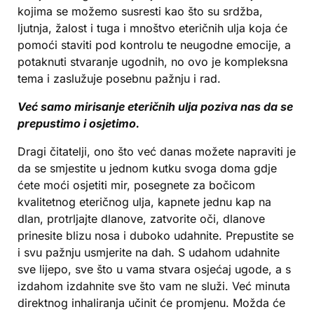
kojima se možemo susresti kao što su srdžba,
ljutnja, žalost i tuga i mnoštvo eteričnih ulja koja će
pomoći staviti pod kontrolu te neugodne emocije, a
potaknuti stvaranje ugodnih, no ovo je kompleksna
tema i zaslužuje posebnu pažnju i rad.
Već samo mirisanje eteričnih ulja poziva nas da se
prepustimo i osjetimo.
Dragi čitatelji, ono što već danas možete napraviti je
da se smjestite u jednom kutku svoga doma gdje
ćete moći osjetiti mir, posegnete za bočicom
kvalitetnog eteričnog ulja, kapnete jednu kap na
dlan, protrljajte dlanove, zatvorite oči, dlanove
prinesite blizu nosa i duboko udahnite. Prepustite se
i svu pažnju usmjerite na dah. S udahom udahnite
sve lijepo, sve što u vama stvara osjećaj ugode, a s
izdahom izdahnite sve što vam ne služi. Već minuta
direktnog inhaliranja učinit će promjenu. Možda će