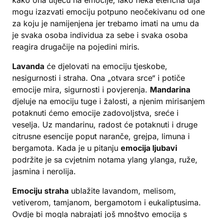
mogu izazvati emociju potpuno neočekivanu od one
za koju je namijenjena jer trebamo imati na umu da
je svaka osoba individua za sebe i svaka osoba
reagira drugačije na pojedini miris.
Lavanda
će djelovati na emociju tjeskobe,
nesigurnosti i straha. Ona „otvara srce“ i potiče
emocije mira, sigurnosti i povjerenja.
Mandarina
djeluje na emociju tuge i žalosti, a njenim mirisanjem
potaknuti ćemo emocije zadovoljstva, sreće i
veselja. Uz mandarinu, radost će potaknuti i druge
citrusne esencije poput naranče, grejpa, limuna i
bergamota. Kada je u pitanju
emocija ljubavi
podržite je sa cvjetnim notama ylang ylanga, ruže,
jasmina i nerolija.
Emociju straha
ublažite lavandom, melisom,
vetiverom, tamjanom, bergamotom i eukaliptusima.
Ovdje bi mogla nabrajati još mnoštvo emocija s