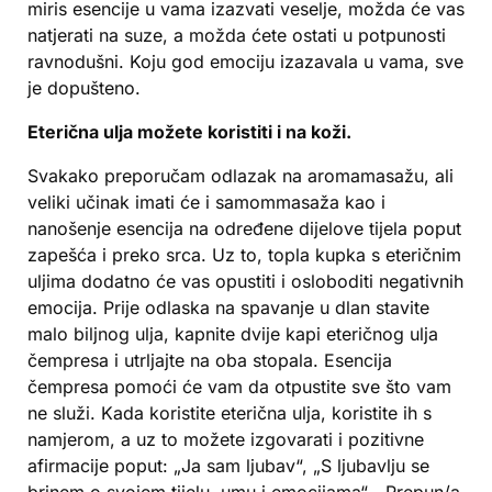
miris esencije u vama izazvati veselje, možda će vas
natjerati na suze, a možda ćete ostati u potpunosti
ravnodušni. Koju god emociju izazavala u vama, sve
je dopušteno.
Eterična ulja možete koristiti i na koži.
Svakako preporučam odlazak na aromamasažu, ali
veliki učinak imati će i samommasaža kao i
nanošenje esencija na određene dijelove tijela poput
zapešća i preko srca. Uz to, topla kupka s eteričnim
uljima dodatno će vas opustiti i osloboditi negativnih
emocija. Prije odlaska na spavanje u dlan stavite
malo biljnog ulja, kapnite dvije kapi eteričnog ulja
čempresa i utrljajte na oba stopala. Esencija
čempresa pomoći će vam da otpustite sve što vam
ne služi. Kada koristite eterična ulja, koristite ih s
namjerom, a uz to možete izgovarati i pozitivne
afirmacije poput: „Ja sam ljubav“, „S ljubavlju se
brinem o svojem tijelu, umu i emocijama“, „Prepun/a